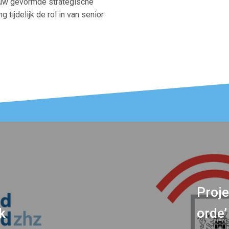
euw gevormde strategische
ijdelijk de rol in van senior
Proje
k
orde’