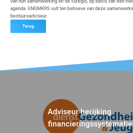
van hun samenwerking en de Euregio, op basis van een ni
agenda. GNGMKRS vult ten behoeve van deze samenwerking t
bestuursadviseur.
Terug
Adviseur herijking
financieringssystematie