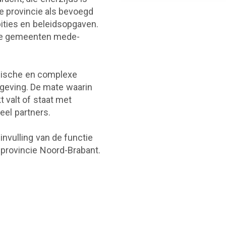
de provincie als bevoegd
bities en beleidsopgaven.
se gemeenten mede-
amische en complexe
mgeving. De mate waarin
valt of staat met
eel partners.
nvulling van de functie
rovincie Noord-Brabant.