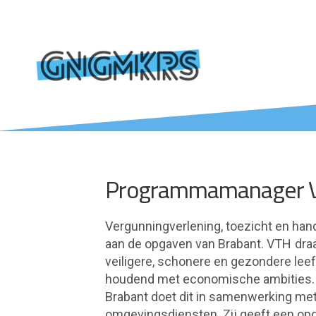
Programmamanager 
Vergunningverlening, toezicht en hand
aan de opgaven van Brabant. VTH draa
veiligere, schonere en gezondere lee
houdend met economische ambities. 
Brabant doet dit in samenwerking met
omgevingsdiensten. Zij geeft een opdr