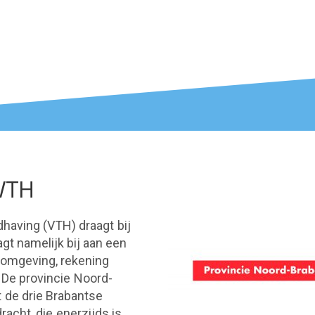
VTH
having (VTH) draagt bij
gt namelijk bij aan een
fomgeving, rekening
De provincie Noord-
 de drie Brabantse
acht, die enerzijds is